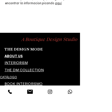
encontrar la informacion picando
aqui
A Boutique Design Studio
THE DESIGN MODE
ABOUT US
INTERIORISM
THE DM COLLECTION
CATÁLOGO
BOOK INTERIORISMO
HORARIO DE ATENCIÓN:
Lunes a Viernes 9:00 - 18:00 hrs
​Sábado y Domingo. Cerrado
CONTACTO