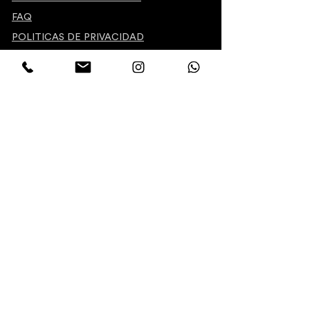
FAQ
POLITICAS DE PRIVACIDAD
SÍGUENOS
@tdm_collection_
@tdm_interiorism
The Design Mode
INFO@THEDESIGNMODE.COM