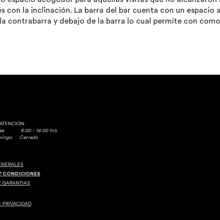
és con la inclinación. La barra del bar cuenta con un espaci
n la contrabarra y debajo de la barra lo cual permite con co
 ATENCIÓN:
rnes 9:00 - 18:00 hrs
omingo. Cerrado
GENERALES
Y CONDICIONES
E GARANTIAS
E PRIVACIDAD