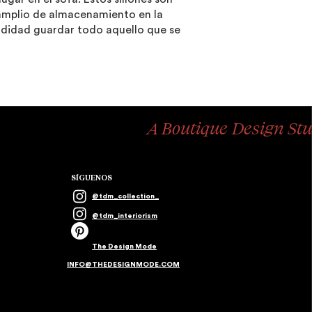
o amplio de almacenamiento en la
modidad guardar todo aquello que se
A Boutique Design Stu
SÍGUENOS
@tdm_collection_
@tdm_interiorism
The Design Mode
INFO@THEDESIGNMODE.COM