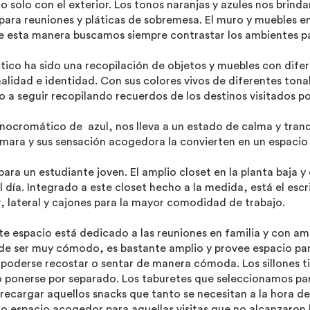
o solo con el exterior. Los tonos naranjas y azules nos brind
para reuniones y pláticas de sobremesa. El muro y muebles 
 De esta manera buscamos siempre contrastar los ambientes p
tico ha sido una recopilación de objetos y muebles con difere
lidad e identidad. Con sus colores vivos de diferentes ton
 a seguir recopilando recuerdos de los destinos visitados po
cromático de azul, nos lleva a un estado de calma y tranqu
ámara y sus sensación acogedora la convierten en un espacio id
ra un estudiante joven. El amplio closet en la planta baja y
 día. Integrado a este closet hecho a la medida, está el escr
, lateral y cajones para la mayor comodidad de trabajo.
Este espacio está dedicado a las reuniones en familia y con am
de ser muy cómodo, es bastante amplio y provee espacio par
a poderse recostar o sentar de manera cómoda. Los sillones 
 o ponerse por separado. Los taburetes que seleccionamos p
ecargar aquellos snacks que tanto se necesitan a la hora de p
ro espacio acogedor para aquellas visitas que no alcanzaron l