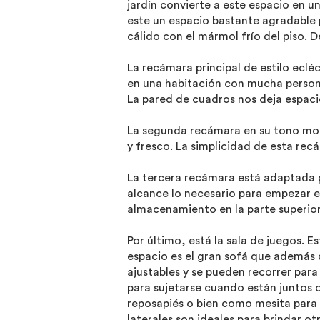
jardín convierte a este espacio en un
este un espacio bastante agradable 
cálido con el mármol frío del piso.
La recámara principal de estilo ecléc
en una habitación con mucha persona
La pared de cuadros nos deja espacio
La segunda recámara en su tono mono
y fresco. La simplicidad de esta rec
La tercera recámara está adaptada pa
alcance lo necesario para empezar el
almacenamiento en la parte superior
Por último, está la sala de juegos. 
espacio es el gran sofá que además 
ajustables y se pueden recorrer par
para sujetarse cuando están juntos
reposapiés o bien como mesita para r
laterales son ideales para brindar ot