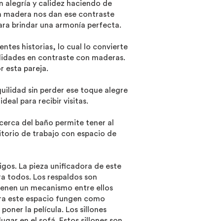
an alegría y calidez haciendo de
en madera nos dan ese contraste
ara brindar una armonía perfecta.
ntes historias, lo cual lo convierte
alidades en contraste con maderas.
r esta pareja.
ilidad sin perder ese toque alegre
eal para recibir visitas.
 cerca del baño permite tener al
itorio de trabajo con espacio de
igos. La pieza unificadora de este
a todos. Los respaldos son
tienen un mecanismo entre ellos
ara este espacio fungen como
oner la película. Los sillones
ugar en el sofá. Estos sillones son