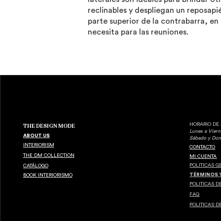
reclinables y despliegan un reposapi
parte superior de la contrabarra, e
necesita para las reuniones.
HORARIO DE
THE DESIGN MODE
Lunes a Vie
ABOUT US
​Sábado y D
INTERIORISM
CONTACTO
THE DM COLLECTION
MI CUENTA
POLITICAS 
CATÁLOGO
TÉRMINOS 
BOOK INTERIORISMO
POLITICAS D
FAQ
POLITICAS D